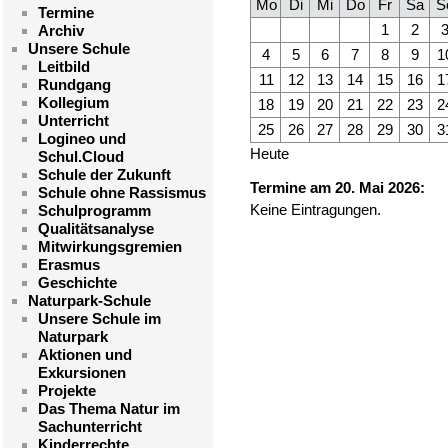
Mo
Di
Mi
Do
Fr
Sa
S
Termine
1
2
Archiv
Unsere Schule
4
5
6
7
8
9
1
Leitbild
11
12
13
14
15
16
1
Rundgang
Kollegium
18
19
20
21
22
23
2
Unterricht
25
26
27
28
29
30
3
Logineo und
Heute
Schul.Cloud
Schule der Zukunft
Termine am 20. Mai 2026:
Schule ohne Rassismus
Keine Eintragungen.
Schulprogramm
Qualitätsanalyse
Mitwirkungsgremien
Erasmus
Geschichte
Naturpark-Schule
Unsere Schule im
Naturpark
Aktionen und
Exkursionen
Projekte
Das Thema Natur im
Sachunterricht
Kinderrechte