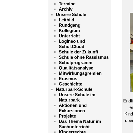
Termine
Archiv
Unsere Schule
Leitbild
Rundgang
Kollegium
Unterricht
Logineo und
Schul.Cloud
Schule der Zukunft
Schule ohne Rassismus
Schulprogramm
Qualitätsanalyse
Mitwirkungsgremien
Erasmus
Geschichte
Naturpark-Schule
Unsere Schule im
Naturpark
Endl
Aktionen und
e
Exkursionen
Kind
Projekte
übe
Das Thema Natur im
Sachunterricht
Kinderrechte