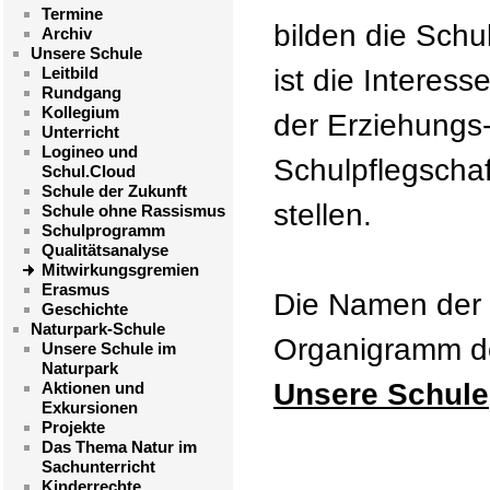
Termine
bilden die Schu
Archiv
Unsere Schule
Leitbild
ist die Interess
Rundgang
Kollegium
der Erziehungs-
Unterricht
Logineo und
Schulpflegscha
Schul.Cloud
Schule der Zukunft
stellen.
Schule ohne Rassismus
Schulprogramm
Qualitätsanalyse
Mitwirkungsgremien
Erasmus
Die Namen der 
Geschichte
Naturpark-Schule
Organigramm d
Unsere Schule im
Naturpark
Unsere Schule
Aktionen und
Exkursionen
Projekte
Das Thema Natur im
Sachunterricht
Kinderrechte